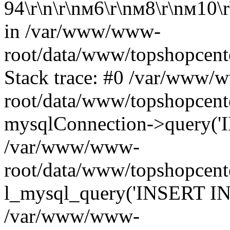
94\r\n\r\nм6\r\nм8\r\nм10\
in /var/www/www-
root/data/www/topshopcent
Stack trace: #0 /var/www/
root/data/www/topshopcenter
mysqlConnection->query('I
/var/www/www-
root/data/www/topshopcente
l_mysql_query('INSERT INT
/var/www/www-