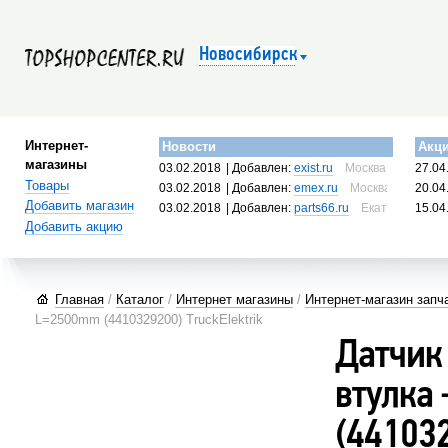
Новосибирск
Интернет-
Новости
Акц
магазины
03.02.2018
| Добавлен:
exist.ru
Москва, Россия
27.04
Товары
03.02.2018
| Добавлен:
emex.ru
Москва, Россия
20.04
Добавить магазин
03.02.2018
| Добавлен:
parts66.ru
Екатеринбург, 
15.04
Добавить акцию
Главная
/
Каталог
/
Интернет магазины
/
Интернет-магазин запча
L=2500mm (4410329200) TruckElektrik
Датчик
втулка
(441032