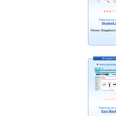
★
★
★
☆
Переход на с
0kopeek.
Регион: Владивост
-
Владивост
www.eastmar
☆
☆
☆
☆
Переход на с
East Mari