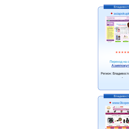
Владивост
asiapokupk
★
★
★
★
Переход на с
Азияпоку
Регион: Владивост
-
Владивост
www.0kopee