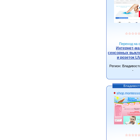
☆
☆
☆
☆
Переход на с
Интернет-ма
сенсорных выкл
и розеток L
Регион: Владивост
-
Владивост
shop.montessor
☆
☆
☆
☆