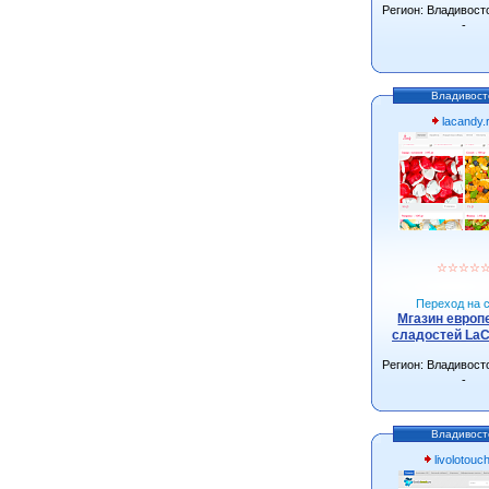
Регион: Владивост
-
Владивост
lacandy.
☆
☆
☆
☆
Переход на с
Мгазин европ
сладостей LaC
Регион: Владивост
-
Владивост
livolotouc