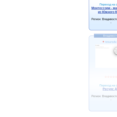
Переход на с
Монтессори - м
из Южного 
Регион: Владивост
-
Владивост
resursdv.
☆
☆
☆
☆
Переход на с
Ресурс 
Регион: Владивост
-