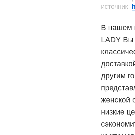
источник:
h
В нашем 
LADY Вы 
классиче
доставко
другим г
представ
женской о
низкие ц
сэкономи