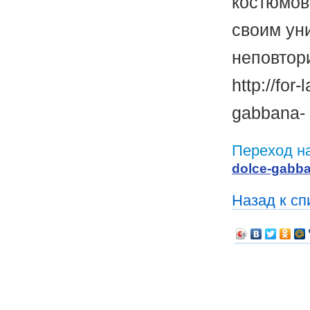
костюмов
своим ун
неповтор
http://for
gabbana-
Переход н
dolce-gabb
Назад к сп