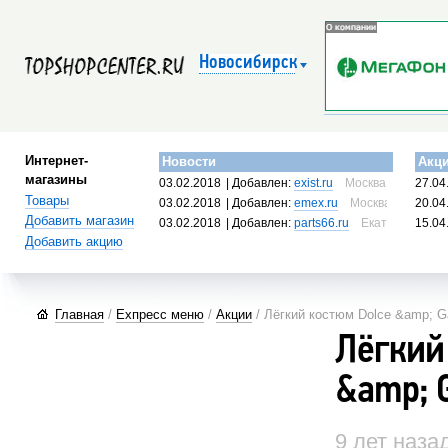
Новосибирск
Интернет-
Новости
Акц
магазины
03.02.2018
| Добавлен:
exist.ru
Москва, Россия
27.04
Товары
03.02.2018
| Добавлен:
emex.ru
Москва, Россия
20.04
Добавить магазин
03.02.2018
| Добавлен:
parts66.ru
Екатеринбург, 
15.04
Добавить акцию
Главная
/
Ехпресс меню
/
Акции
/ Лёгкий костюм Dolce &amp; 
Лёгкий
&amp; 
9 лет наза