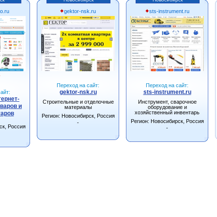
o.ru
gektor-nsk.ru
sts-instrument.ru
☆
Переход на сайт:
Переход на сайт:
gektor-nsk.ru
sts-instrument.ru
айт:
тернет-
Строительные и отделочные
Инструмент, сварочное
варов и
материалы
оборудование и
хозяйственный инвентарь
уаров
Регион: Новосибирск, Россия
Регион: Новосибирск, Россия
-
ск, Россия
-