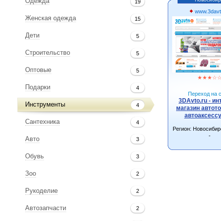
Одежда
19
www.3davt
Женская одежда
15
Дети
5
Строительство
5
Оптовые
5
★
★
★
☆
Подарки
4
Переход на с
3DAvto.ru - ин
Инструменты
4
магазин автото
автоаксесс
Сантехника
4
Регион: Новосибир
-
Авто
3
Обувь
3
Зоо
2
Рукоделие
2
Автозапчасти
2