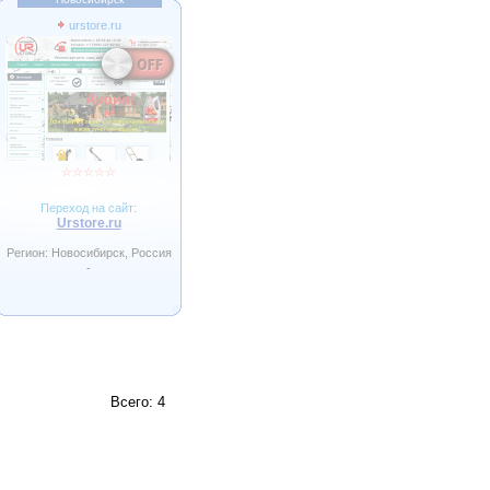
urstore.ru
Power
☆
☆
☆
☆
☆
Переход на сайт:
Urstore.ru
Регион: Новосибирск, Россия
-
Всего: 4