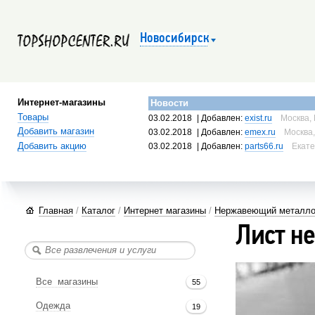
Новосибирск
Интернет-магазины
Новости
Товары
03.02.2018
| Добавлен:
exist.ru
Москва, 
Добавить магазин
03.02.2018
| Добавлен:
emex.ru
Москва,
Добавить акцию
03.02.2018
| Добавлен:
parts66.ru
Екате
Главная
/
Каталог
/
Интернет магазины
/
Нержавеющий металло
Лист н
Все магазины
55
Одежда
19