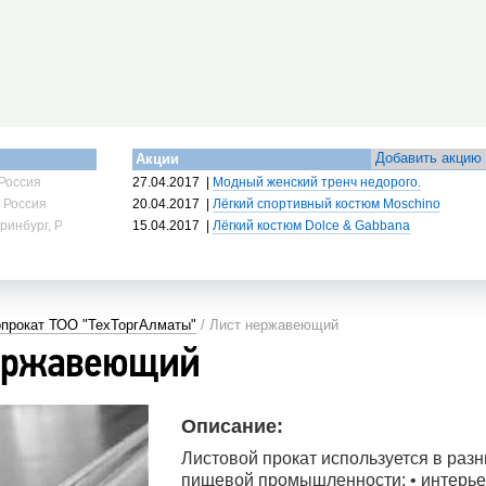
Добавить акцию
Акции
Россия
27.04.2017
|
Модный женский тренч недорого.
 Россия
20.04.2017
|
Лёгкий спортивный костюм Moschino
ринбург, Россия
15.04.2017
|
Лёгкий костюм Dolce & Gabbana
прокат ТОО "ТехТоргАлматы"
/ Лист нержавеющий
ержавеющий
Описание:
Листовой прокат используется в разн
пищевой промышленности; • интерьер