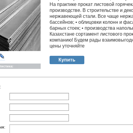
На практике прокат листовой горяче
производстве. В строительстве и де
нержавеющей стали. Все чаще нержа
бассейнов; • облицовки колонн и фас
барных стоек; • производства напол
Казахстане сортамент листового про
компанию! Будем рады взаимовыгодн
цены уточняйте
Купить
тистика:
:
ия: