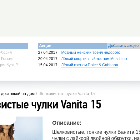
Добавить акцию
Акции
Россия
27.04.2017
|
Модный женский тренч недорого.
 Россия
20.04.2017
|
Лёгкий спортивный костюм Moschino
ринбург, Россия
15.04.2017
|
Лёгкий костюм Dolce & Gabbana
с доставкой на дом
/ Шелковистые чулки Vanita 15
истые чулки Vanita 15
Описание:
Шелковистые, тонкие чулки Ванита 
чулки с лайкрой двойной обкрутки, на