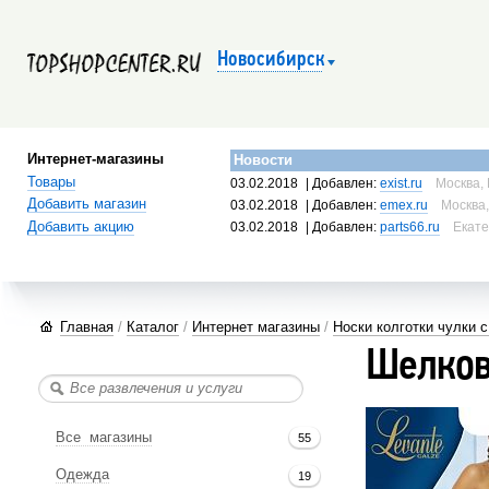
Новосибирск
Интернет-магазины
Новости
Товары
03.02.2018
| Добавлен:
exist.ru
Москва, 
Добавить магазин
03.02.2018
| Добавлен:
emex.ru
Москва,
Добавить акцию
03.02.2018
| Добавлен:
parts66.ru
Екате
Главная
/
Каталог
/
Интернет магазины
/
Носки колготки чулки 
Шелков
Все магазины
55
Одежда
19