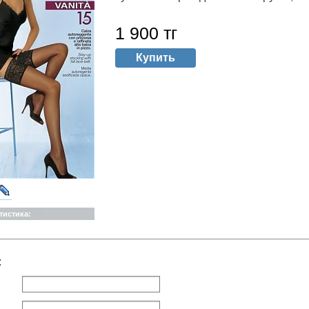
1 900
тг
Купить
тистика:
: