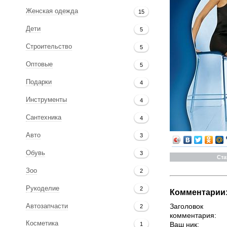
Женская одежда
15
Дети
5
Строительство
5
Оптовые
5
Подарки
4
Инструменты
4
Сантехника
4
Авто
3
Обувь
3
Ста
Зоо
2
Рукоделие
2
Комментарии
Заголовок
Автозапчасти
2
комментария:
Косметика
Ваш ник:
1