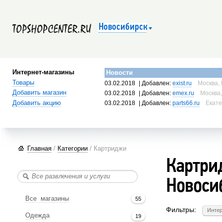
Новосибирск
Интернет-магазины
Новости
Товары
03.02.2018
| Добавлен:
exist.ru
Москва, 
Добавить магазин
03.02.2018
| Добавлен:
emex.ru
Москва,
Добавить акцию
03.02.2018
| Добавлен:
parts66.ru
Екате
Главная
/
Категории
/ Картриджи
Картрид
Новоси
Все магазины
55
Фильтры:
Интер
Одежда
19