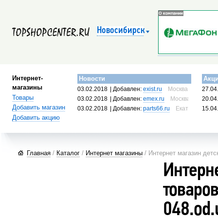
Новосибирск
Интернет-
Новости
Акц
магазины
03.02.2018
| Добавлен:
exist.ru
Москва, Россия
27.04
Товары
03.02.2018
| Добавлен:
emex.ru
Москва, Россия
20.04
Добавить магазин
03.02.2018
| Добавлен:
parts66.ru
Екатеринбург, 
15.04
Добавить акцию
Главная
/
Каталог
/
Интернет магазины
/ Интернет магазин детс
Интерн
товаро
048.od.