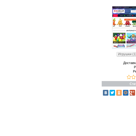
Игрушки (1
Доставк
Р
Р
Ста