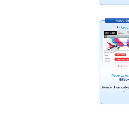
Новосиби
hitsox.
★
★
☆
☆
Переход на 
HitSo
Регион: Новосиби
-