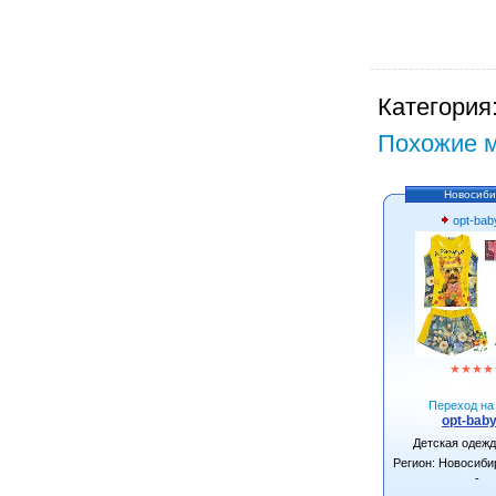
Категория
Похожие м
Новосиби
opt-bab
★
★
★
★
Переход на 
opt-baby
Детская одеж
Регион: Новосиби
-