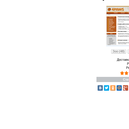
Зоо (48)
Доставк
Р
Р
Ста