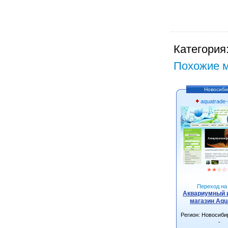
Категория
Похожие м
Новосиби
aquatrade-
★
★
☆
☆
Переход на 
Аквариумный 
магазин Aqu
Регион: Новосиби
-