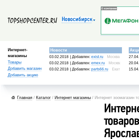
Новосибирск
Интернет-
Новости
Акц
магазины
03.02.2018
| Добавлен:
exist.ru
Москва, Россия
27.04
Товары
03.02.2018
| Добавлен:
emex.ru
Москва, Россия
20.04
Добавить магазин
03.02.2018
| Добавлен:
parts66.ru
Екатеринбург, 
15.04
Добавить акцию
Главная
/
Каталог
/
Интернет магазины
/ Интернет зоомагазин 
Интерн
товаро
Яросла