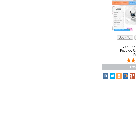
Зоо (48)
Доставк
Россия, С
Р
Ста