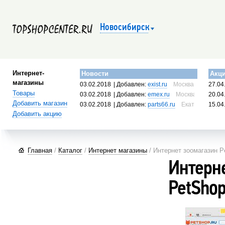
Новосибирск
Интернет-
Новости
Акц
магазины
03.02.2018
| Добавлен:
exist.ru
Москва, Россия
27.04
Товары
03.02.2018
| Добавлен:
emex.ru
Москва, Россия
20.04
Добавить магазин
03.02.2018
| Добавлен:
parts66.ru
Екатеринбург, 
15.04
Добавить акцию
Главная
/
Каталог
/
Интернет магазины
/ Интернет зоомагазин P
Интерн
PetSho