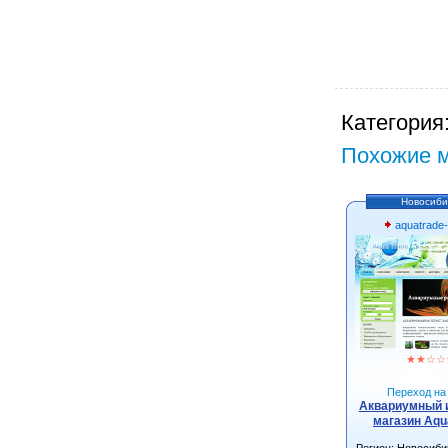
Категория
Похожие м
Новосиби
aquatrade-
★
★
☆
☆
Переход на 
Аквариумный 
магазин Aqu
Регион: Новосиби