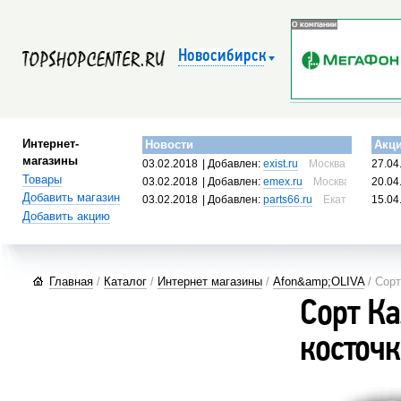
Новосибирск
Интернет-
Новости
Акц
магазины
03.02.2018
| Добавлен:
exist.ru
Москва, Россия
27.04
Товары
03.02.2018
| Добавлен:
emex.ru
Москва, Россия
20.04
Добавить магазин
03.02.2018
| Добавлен:
parts66.ru
Екатеринбург, 
15.04
Добавить акцию
Главная
/
Каталог
/
Интернет магазины
/
Afon&amp;OLIVA
/ Сорт
Сорт Ка
косточк