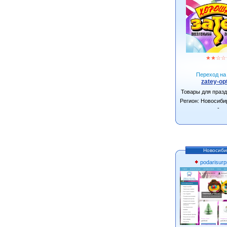
★
★
☆
☆
Переход на 
zatey-opt
Товары для праз
Регион: Новосиби
-
Новосиби
podarisurpr