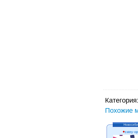
Категория
Похожие м
Новосиби
zatey-op