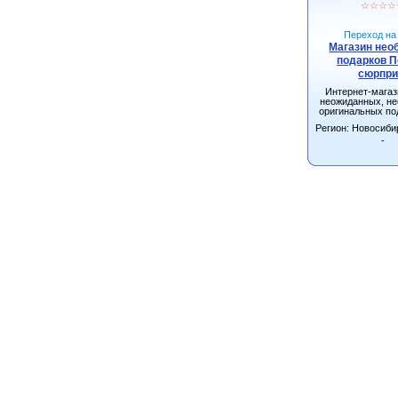
☆
☆
☆
☆
Переход на 
Магазин не
подарков 
сюрпри
Интернет-мага
неожиданных, н
оригинальных по
взрослых и д
Регион: Новосиби
Новосибирске с д
всей Росс
-