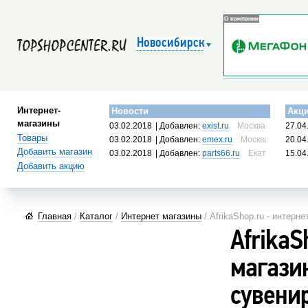
Новосибирск
Интернет-
Новости
Акц
магазины
03.02.2018
| Добавлен:
exist.ru
Москва, Россия
27.04
Товары
03.02.2018
| Добавлен:
emex.ru
Москва, Россия
20.04
Добавить магазин
03.02.2018
| Добавлен:
parts66.ru
Екатеринбург, 
15.04
Добавить акцию
Главная
/
Каталог
/
Интернет магазины
/ AfrikaShop.ru - интерн
AfrikaS
магази
сувени