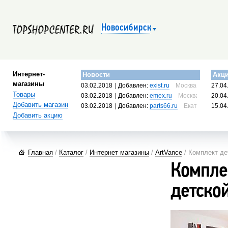
Новосибирск
Интернет-
Новости
Акц
магазины
03.02.2018
| Добавлен:
exist.ru
Москва, Россия
27.04
Товары
03.02.2018
| Добавлен:
emex.ru
Москва, Россия
20.04
Добавить магазин
03.02.2018
| Добавлен:
parts66.ru
Екатеринбург, 
15.04
Добавить акцию
Главная
/
Каталог
/
Интернет магазины
/
ArtVance
/ Комплект де
Компле
детско