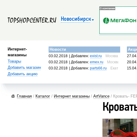
Новосибирск
Интернет-
Новости
Акц
магазины
03.02.2018
| Добавлен:
exist.ru
Москва, Россия
27.04
Товары
03.02.2018
| Добавлен:
emex.ru
Москва, Россия
20.04
Добавить магазин
03.02.2018
| Добавлен:
parts66.ru
Екатеринбург, 
15.04
Добавить акцию
Главная
/
Каталог
/
Интернет магазины
/
ArtVance
/ Кровать- F
Кроват