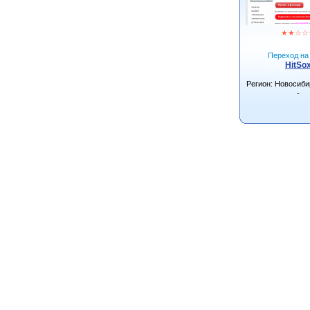
★
★
☆
☆
Переход на 
HitSo
Регион: Новосиби
-