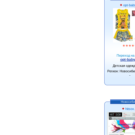
opt-bab
★
★
★
★
Переход на 
opt-baby
Детская одеж
Регион: Новосиби
-
Новосиби
hitsox.