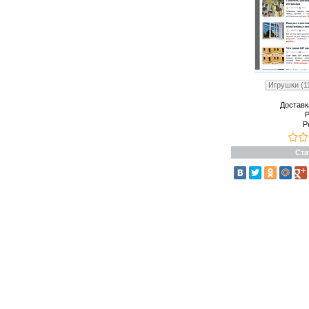
Игрушки (1
Доставк
Р
Р
Ста