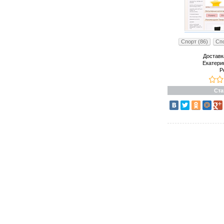
Спорт (86)
Спо
Доставк
Екатери
Р
Ста