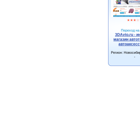
★
★
★
☆
Переход на 
3DAvto.ru - и
магазин автот
автоаксес
Регион: Новосиби
-