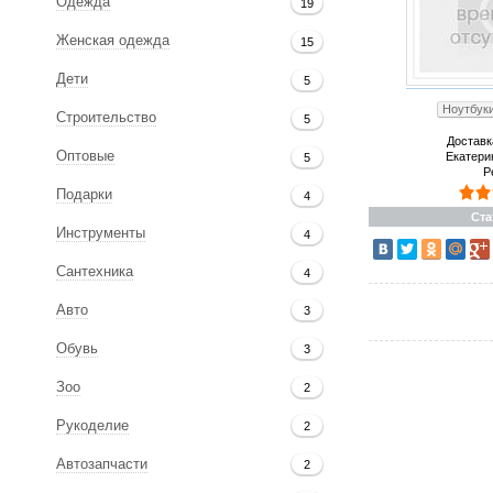
Одежда
19
Женская одежда
15
Дети
5
Ноутбуки
Строительство
5
Доставк
Оптовые
Екатери
5
Р
Подарки
4
Ста
Инструменты
4
Сантехника
4
Авто
3
Обувь
3
Зоо
2
Рукоделие
2
Автозапчасти
2