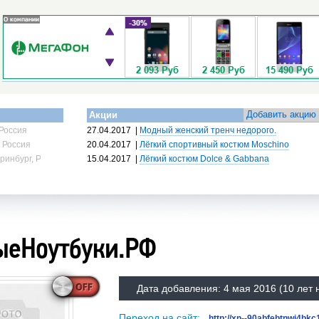
Добавить акцию
Акции
Россия
27.04.2017
|
Модный женский тренч недорого.
 Россия
20.04.2017
|
Лёгкий спортивный костюм Moschino
ринбург, Россия
15.04.2017
|
Лёгкий костюм Dolce & Gabbana
еНоутбуки.РФ
Дата добавления:
4 мая 2016
(10 лет 
Переход на сайт:
http://xn--90abfebtnwj4bkc