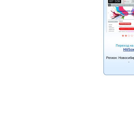
★
★
☆
☆
Переход на 
HitSo
Регион: Новосиби
-