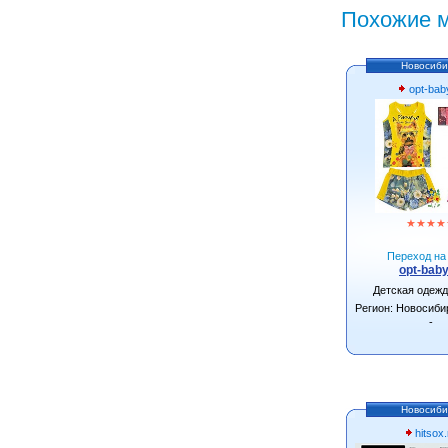
Похожие м
Новосиби
opt-bab
★
★
★
★
Переход на 
opt-baby
Детская одеж
Регион: Новосиби
-
Новосиби
hitsox.