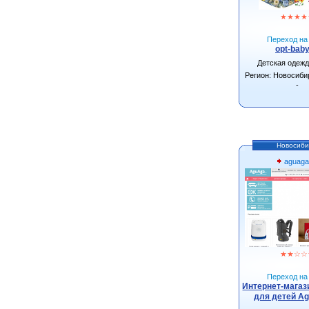
★
★
★
★
Переход на 
opt-baby
Детская одеж
Регион: Новосиби
-
Новосиби
aguaga
★
★
☆
☆
Переход на 
Интернет-магаз
для детей Ag