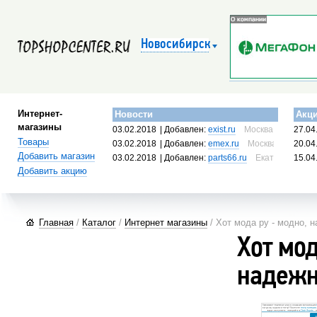
Новосибирск
Интернет-
Новости
Акц
магазины
03.02.2018
| Добавлен:
exist.ru
Москва, Россия
27.04
Товары
03.02.2018
| Добавлен:
emex.ru
Москва, Россия
20.04
Добавить магазин
03.02.2018
| Добавлен:
parts66.ru
Екатеринбург, 
15.04
Добавить акцию
Главная
/
Каталог
/
Интернет магазины
/ Хот мода ру - модно, 
Хот мод
надежн