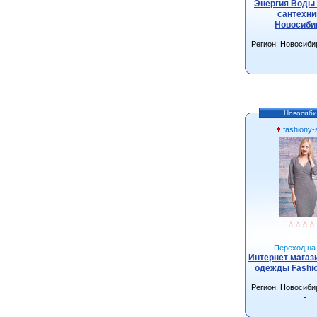
Энергия Воды 
сантехни
Новосиби
Регион: Новосиби
-
Новосиби
fashiony-s
☆
☆
☆
☆
Переход на 
Интернет магаз
одежды Fashio
Регион: Новосиби
-