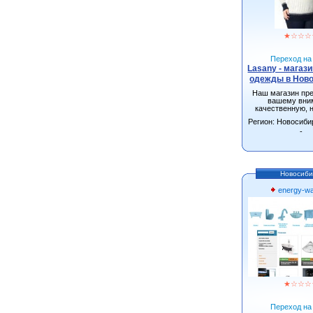
★
☆
☆
☆
Переход на 
Lasany - магаз
одежды в Нов
Наш магазин пр
вашему вни
качественную, 
одежду от произ
Регион: Новосиби
г.Новосиби
-
Новосиби
energy-wa
★
☆
☆
☆
Переход на 