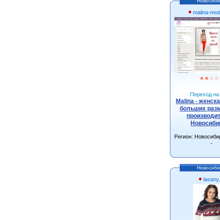
Новосиби
malina-mo
★
★
☆
☆
Переход на 
Malina - женск
больших разм
производит
Новосиби
Регион: Новосиби
-
Новосиби
lasany