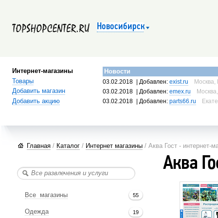
Новосибирск
Интернет-магазины
Новости
Товары
03.02.2018
| Добавлен:
exist.ru
Москва, 
Добавить магазин
03.02.2018
| Добавлен:
emex.ru
Москва,
Добавить акцию
03.02.2018
| Добавлен:
parts66.ru
Екате
Главная
/
Каталог
/
Интернет магазины
/ Аква Гост - интернет-м
Аква Го
Все магазины
55
Одежда
19