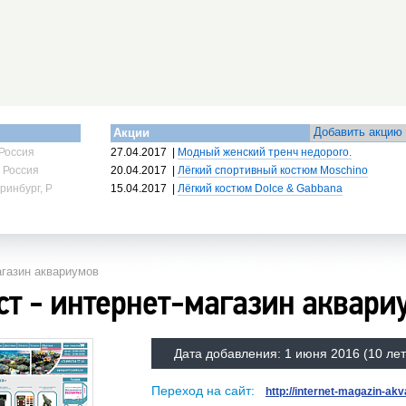
Добавить акцию
Акции
Россия
27.04.2017
|
Модный женский тренч недорого.
 Россия
20.04.2017
|
Лёгкий спортивный костюм Moschino
ринбург, Россия
15.04.2017
|
Лёгкий костюм Dolce & Gabbana
агазин аквариумов
ст - интернет-магазин аквари
Дата добавления:
1 июня 2016
(10 лет
Переход на сайт:
http://internet-magazin-ak