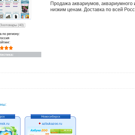
Продажа аквариумов, аквариумного и
низким ценам. Доставка по всей Росс
Зоотовары (40)
а по региону:
оссия
ейтинг:
тистика:
ны:
рск
Новосибирск
nsk.ru
azbukazoo.ru