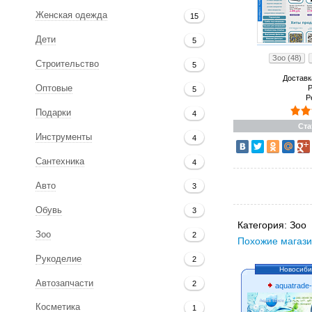
Женская одежда
15
Дети
5
Зоо (48)
Строительство
5
Доставк
Р
Оптовые
5
Р
Подарки
4
Ста
Инструменты
4
Сантехника
4
Авто
3
Обувь
3
Категория:
Зоо
Зоо
2
Похожие магази
Рукоделие
2
Новосиби
Автозапчасти
2
aquatrade-
Косметика
1