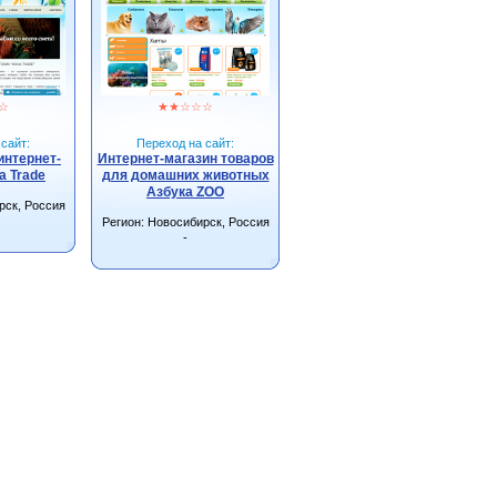
☆
★
★
☆
☆
☆
сайт:
Переход на сайт:
интернет-
Интернет-магазин товаров
a Trade
для домашних животных
Азбука ZOO
рск, Россия
Регион: Новосибирск, Россия
-