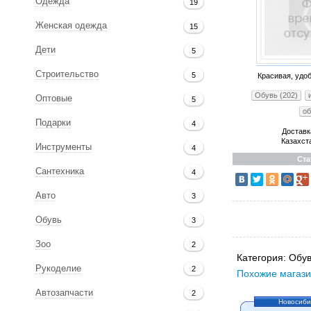
Одежда
19
Женская одежда
15
Дети
5
Строительство
5
Красивая, удо
Обувь (202)
Оптовые
5
об
Подарки
4
Доставк
Казахст
Инструменты
4
Ста
Сантехника
4
Авто
3
Обувь
3
Зоо
2
Категория:
Обув
Рукоделие
2
Похожие магази
Автозапчасти
2
Новосиби