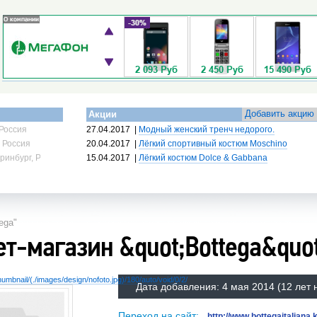
Добавить акцию
Акции
Россия
27.04.2017
|
Модный женский тренч недорого.
 Россия
20.04.2017
|
Лёгкий спортивный костюм Moschino
ринбург, Россия
15.04.2017
|
Лёгкий костюм Dolce & Gabbana
ega"
т-магазин &quot;Bottega&quot
mbnail/(./images/design/nofoto.jpg)/180/auto/void/0/2/
Дата добавления:
4 мая 2014
(12 лет 
Переход на сайт:
http://www.bottegaitaliana.k