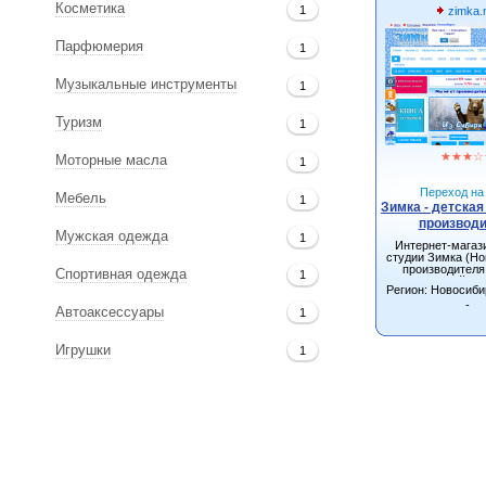
Косметика
1
zimka.
Парфюмерия
1
Музыкальные инструменты
1
Туризм
1
★
★
★
☆
Моторные масла
1
Переход на 
Мебель
1
Зимка - детская
производ
Мужская одежда
1
Интернет-магази
студии Зимка (Но
производителя
Спортивная одежда
1
детской од
Регион: Новосиби
-
Автоаксессуары
1
Игрушки
1