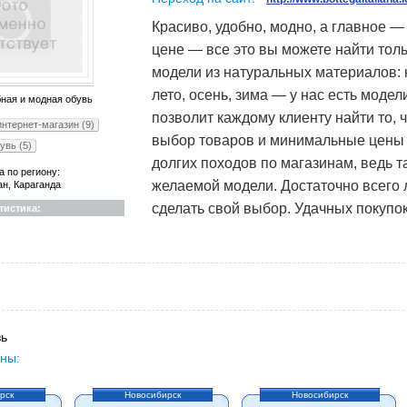
Красиво, удобно, модно, а главное 
цене — все это вы можете найти толь
модели из натуральных материалов: к
лето, осень, зима — у нас есть моде
бная и модная обувь
позволит каждому клиенту найти то,
интернет-магазин (9)
выбор товаров и минимальные цены 
увь (5)
долгих походов по магазинам, ведь 
а по региону:
желаемой модели. Достаточно всего 
ан, Караганда
сделать свой выбор. Удачных покупок
тистика:
ь
ны:
рск
Новосибирск
Новосибирск