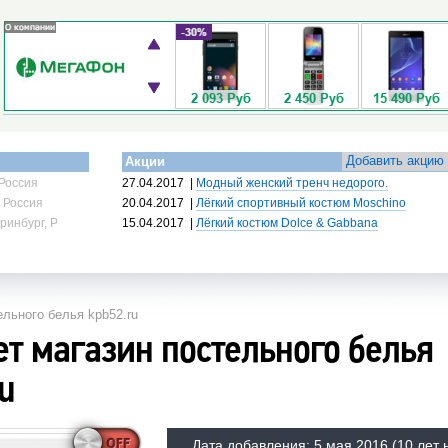
Добавить акцию
Акции
Россия
27.04.2017
|
Модный женский тренч недорого.
 Россия
20.04.2017
|
Лёгкий спортивный костюм Moschino
ринбург, Россия
15.04.2017
|
Лёгкий костюм Dolce & Gabbana
ельного белья kpb52.ru
т магазин постельного белья
u
Дата добавления:
5 мая 2016
(10 лет 