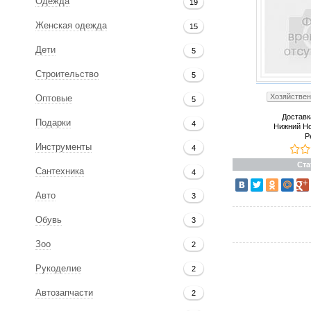
Одежда
19
Женская одежда
15
Дети
5
Строительство
5
Хозяйствен
Оптовые
5
Доставк
Подарки
4
Нижний Но
Р
Инструменты
4
Ста
Сантехника
4
Авто
3
Обувь
3
Зоо
2
Рукоделие
2
Автозапчасти
2