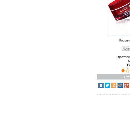
Космет
Косм
Доставк
А
Р
Ста