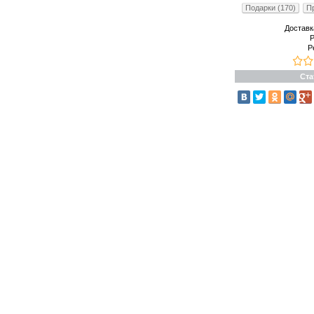
Подарки (170)
Пр
Доставк
Р
Р
Ста