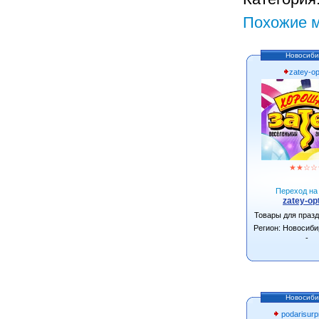
Похожие м
Новосиби
zatey-op
★
★
☆
☆
Переход на 
zatey-opt
Товары для праз
Регион: Новосиби
-
Новосиби
podarisurpr