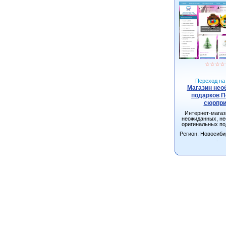
☆
☆
☆
☆
Переход на 
Магазин не
подарков 
сюрпри
Интернет-мага
неожиданных, н
оригинальных по
взрослых и д
Регион: Новосиби
Новосибирске с д
всей Росс
-