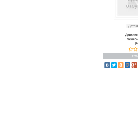
Детск
Доставк
Челяби
Р
Ста