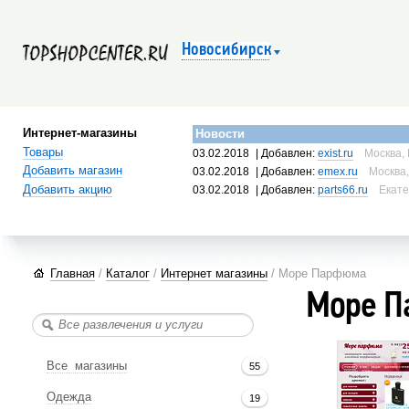
Новосибирск
Интернет-магазины
Новости
Товары
03.02.2018
| Добавлен:
exist.ru
Москва, 
Добавить магазин
03.02.2018
| Добавлен:
emex.ru
Москва,
Добавить акцию
03.02.2018
| Добавлен:
parts66.ru
Екате
Главная
/
Каталог
/
Интернет магазины
/ Море Парфюма
Море П
Все магазины
55
Одежда
19