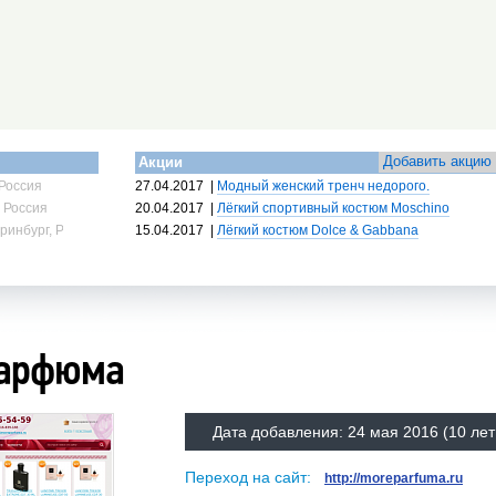
Добавить акцию
Акции
Россия
27.04.2017
|
Модный женский тренч недорого.
 Россия
20.04.2017
|
Лёгкий спортивный костюм Moschino
ринбург, Россия
15.04.2017
|
Лёгкий костюм Dolce & Gabbana
арфюма
Дата добавления:
24 мая 2016
(10 лет
Переход на сайт:
http://moreparfuma.ru