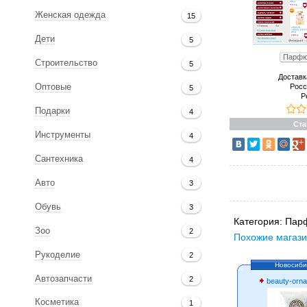
Женская одежда
15
Дети
5
Парфю
Строительство
5
Доставк
Росс
Оптовые
5
Р
Подарки
4
Ста
Инструменты
4
Сантехника
4
Авто
3
Обувь
3
Категория:
Пар
Зоо
2
Похожие магази
Рукоделие
2
Новосиби
Автозапчасти
2
beauty-orna
Косметика
1