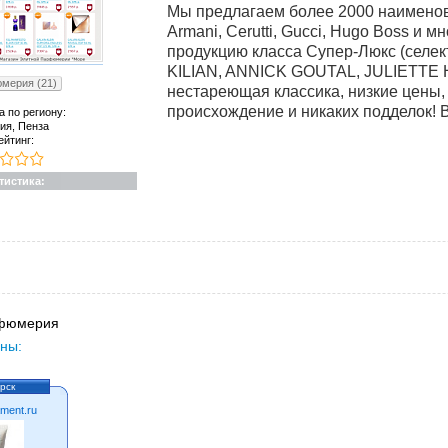
Мы предлагаем более 2000 наименова
Armani, Cerutti, Gucci, Hugo Boss и 
продукцию класса Супер-Люкс (сел
KILIAN, ANNICK GOUTAL, JULIETTE 
мерия (21)
нестареющая классика, низкие цены,
происхождение и никаких подделок! 
а по региону:
ия, Пенза
ейтинг:
тистика:
фюмерия
ны:
рск
ment.ru