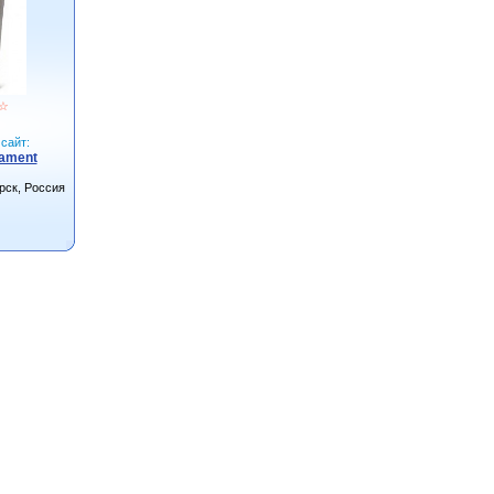
☆
сайт:
ament
рск, Россия