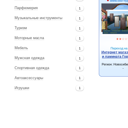
www.ooo-hyp
Парфюмерия
1
Музыкальные инструменты
1
Туризм
1
Моторные масла
1
★
★
☆
☆
Мебель
1
Переход на 
Интернет магаз
и ламината Го
Мужская одежда
1
Регион: Новосиби
Спортивная одежда
1
-
Автоаксессуары
1
Игрушки
1