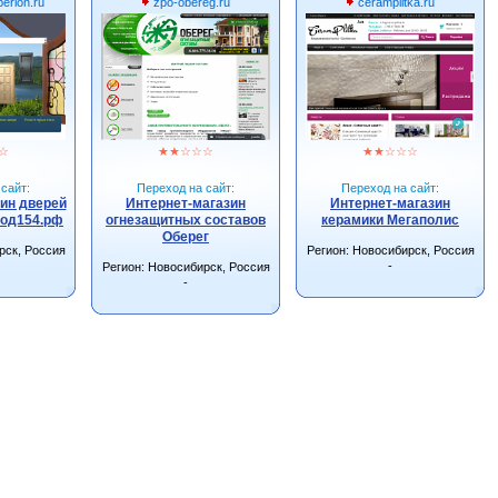
erion.ru
zpo-obereg.ru
ceramplitka.ru
☆
★
★
☆
☆
☆
★
★
☆
☆
☆
сайт:
Переход на сайт:
Переход на сайт:
ин дверей
Интернет-магазин
Интернет-магазин
род154.рф
огнезащитных составов
керамики Мегаполис
Оберег
рск, Россия
Регион: Новосибирск, Россия
-
Регион: Новосибирск, Россия
-