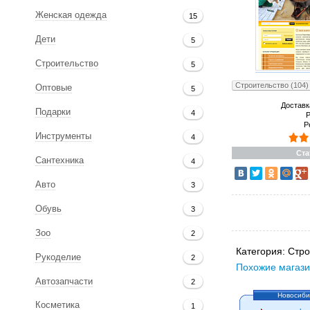
Женская одежда
15
Дети
5
Строительство
5
Строительство (104)
Оптовые
5
Доставк
Подарки
4
Р
Р
Инструменты
4
Ста
Сантехника
4
Авто
3
Обувь
3
Зоо
2
Категория:
Стро
Рукоделие
2
Похожие магази
Автозапчасти
2
Новосиби
Косметика
1