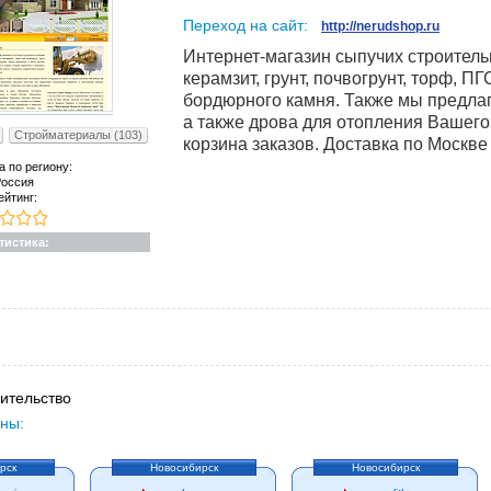
Переход на сайт:
http://nerudshop.ru
Интернет-магазин сыпучих строительн
керамзит, грунт, почвогрунт, торф, П
бордюрного камня. Также мы предлаг
а также дрова для отопления Вашего
Стройматериалы (103)
корзина заказов. Доставка по Москве
а по региону:
оссия
ейтинг:
тистика:
ительство
ны:
рск
Новосибирск
Новосибирск