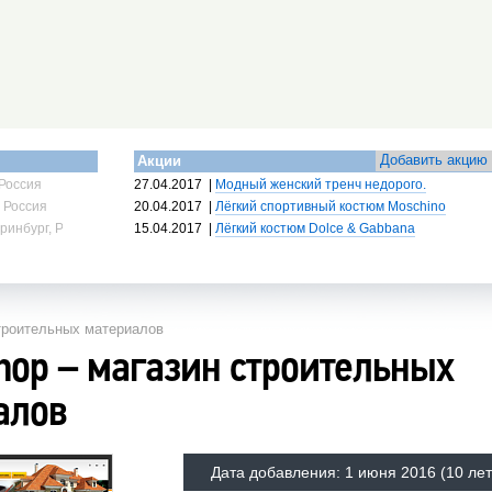
Добавить акцию
Акции
Россия
27.04.2017
|
Модный женский тренч недорого.
 Россия
20.04.2017
|
Лёгкий спортивный костюм Moschino
ринбург, Россия
15.04.2017
|
Лёгкий костюм Dolce & Gabbana
строительных материалов
hop – магазин строительных
алов
Дата добавления:
1 июня 2016
(10 лет