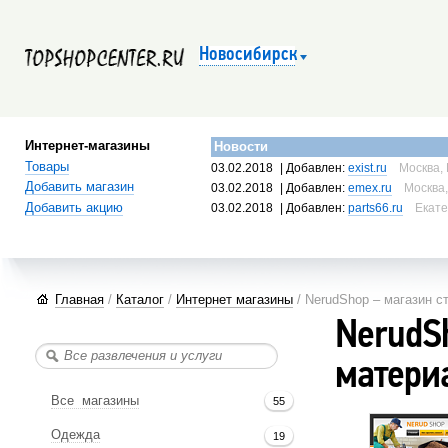
Новосибирск
Интернет-магазины
Новости
Товары
03.02.2018
| Добавлен:
exist.ru
Москва, 
Добавить магазин
03.02.2018
| Добавлен:
emex.ru
Москва,
Добавить акцию
03.02.2018
| Добавлен:
parts66.ru
Екате
Главная
/
Каталог
/
Интернет магазины
/ NerudShop – магазин 
NerudS
матери
Все магазины
55
Одежда
19