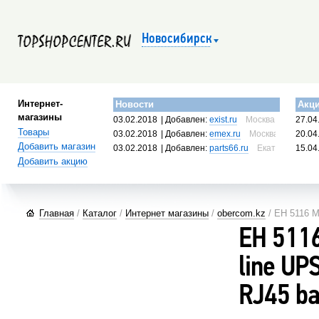
Новосибирск
Интернет-
Новости
Акц
магазины
03.02.2018
| Добавлен:
exist.ru
Москва, Россия
27.04
Товары
03.02.2018
| Добавлен:
emex.ru
Москва, Россия
20.04
Добавить магазин
03.02.2018
| Добавлен:
parts66.ru
Екатеринбург, 
15.04
Добавить акцию
Главная
/
Каталог
/
Интернет магазины
/
obercom.kz
/ EH 5116 M
EH 5116
line UP
RJ45 ba