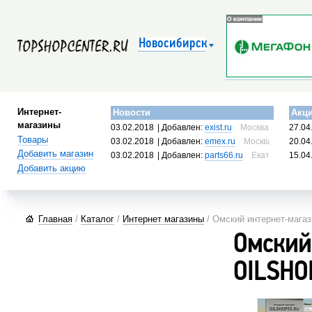
Новосибирск
Интернет-
Новости
Акц
магазины
03.02.2018
| Добавлен:
exist.ru
Москва, Россия
27.04
Товары
03.02.2018
| Добавлен:
emex.ru
Москва, Россия
20.04
Добавить магазин
03.02.2018
| Добавлен:
parts66.ru
Екатеринбург, 
15.04
Добавить акцию
Главная
/
Каталог
/
Интернет магазины
/ Омский интернет-мага
Омский
OILSHO