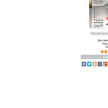
Автозапчасти
Доставк
Омс
Р
Ста