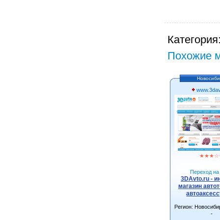
Категория
Похожие м
Новосиби
www.3dav
★
★
★
☆
Переход на 
3DAvto.ru - и
магазин автот
автоаксес
Регион: Новосиби
-