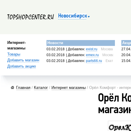
Новосибирск
Интернет-
Новости
Акц
магазины
03.02.2018
| Добавлен:
exist.ru
Москва, Россия
27.04
Товары
03.02.2018
| Добавлен:
emex.ru
Москва, Россия
20.04
Добавить магазин
03.02.2018
| Добавлен:
parts66.ru
Екатеринбург, 
15.04
Добавить акцию
Главная
/
Каталог
/
Интернет магазины
/ Орёл Комфорт - интерн
Орёл К
магазин