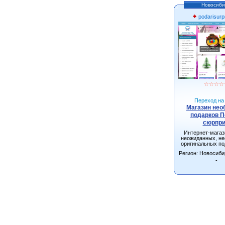
Новосиби
podarisurpr
☆
☆
☆
☆
Переход на 
Магазин не
подарков 
сюрпри
Интернет-мага
неожиданных, н
оригинальных по
взрослых и д
Регион: Новосиби
Новосибирске с д
всей Росс
-