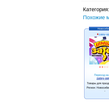
Категория
Похожие м
Новосиби
zatey-op
★
★
☆
☆
Переход на 
zatey-opt
Товары для праз
Регион: Новосиби
-