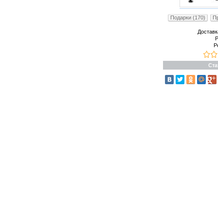
Подарки (170)
Пр
Доставк
Р
Р
Ста