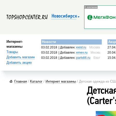
Новосибирск
Интернет-
Новости
Акц
магазины
03.02.2018
| Добавлен:
exist.ru
Москва, Россия
27.04
Товары
03.02.2018
| Добавлен:
emex.ru
Москва, Россия
20.04
Добавить магазин
03.02.2018
| Добавлен:
parts66.ru
Екатеринбург, 
15.04
Добавить акцию
Главная
/
Каталог
/
Интернет магазины
/ Детская одежда из США 
Детска
(Carter'