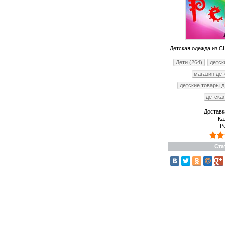
Детская одежда из С
Дети (264)
детск
магазин дет
детские товары д
детска
Доставк
Ка
Р
Ста