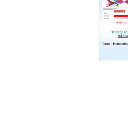
★
★
☆
☆
Переход на 
HitSo
Регион: Новосиби
-