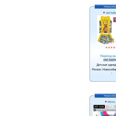
Новосиби
opt-bab
★
★
★
★
Переход на 
opt-baby
Детская одеж
Регион: Новосиби
-
Новосиби
hitsox.