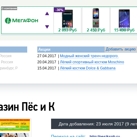
Добавить акцию
Акции
Россия
27.04.2017
|
Модный женский тренч недорого.
 Россия
20.04.2017
|
Лёгкий спортивный костюм Moschino
ринбург, Россия
15.04.2017
|
Лёгкий костюм Dolce & Gabbana
азин Пёс и К
Дата добавления:
23 июля 2017
(9 лет
Переход на сайт:
http://pesikspb.ru