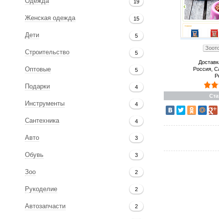
Одежда
19
Женская одежда
15
Дети
5
Зоото
Строительство
5
Доставк
Россия, С
Оптовые
5
Р
Подарки
4
Ста
Инструменты
4
Сантехника
4
Авто
3
Обувь
3
Зоо
2
Рукоделие
2
Автозапчасти
2