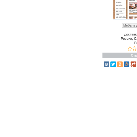
Мебель д
Доставк
Россия, С
Р
Ста