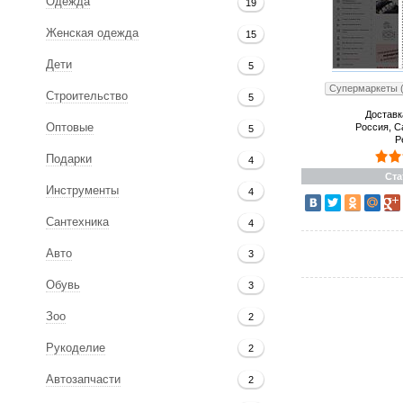
Одежда
19
Женская одежда
15
Дети
5
Супермаркеты (
Строительство
5
Доставк
Россия, С
Оптовые
5
Р
Подарки
4
Ста
Инструменты
4
Сантехника
4
Авто
3
Обувь
3
Зоо
2
Рукоделие
2
Автозапчасти
2