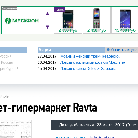
Добавить акцию
Акции
Россия
27.04.2017
|
Модный женский тренч недорого.
 Россия
20.04.2017
|
Лёгкий спортивный костюм Moschino
ринбург, Россия
15.04.2017
|
Лёгкий костюм Dolce & Gabbana
Ravta
ет-гипермаркет Ravta
Дата добавления:
23 июля 2017
(9 лет
Переход на сайт:
http://ravta.ru