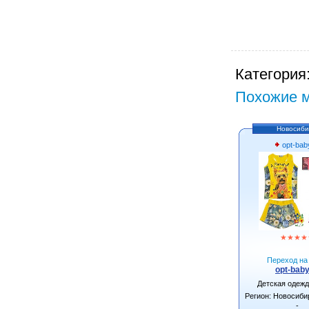
Категория
Похожие м
Новосиби
opt-bab
★
★
★
★
Переход на 
opt-baby
Детская одеж
Регион: Новосиби
-