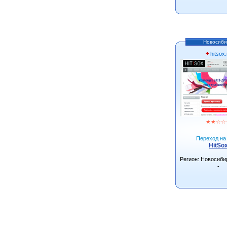
Новосиби
hitsox.
★
★
☆
☆
Переход на 
HitSo
Регион: Новосиби
-