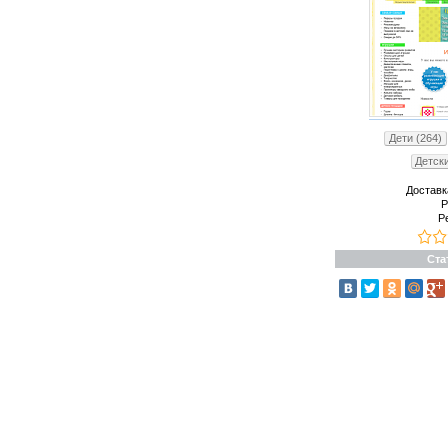
Дети (264)
Детск
Доставк
Р
Р
Ста