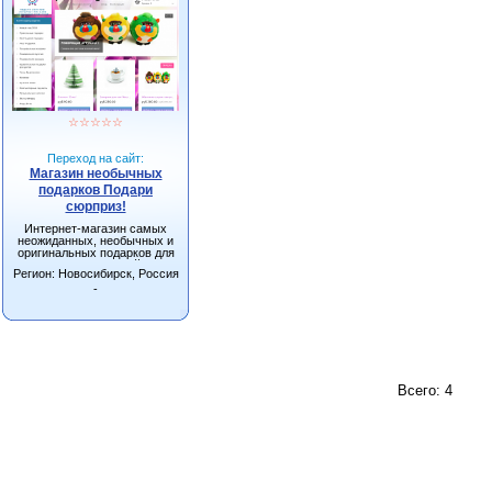
☆
☆
☆
☆
☆
Переход на сайт:
Магазин необычных
подарков Подари
сюрприз!
Интернет-магазин самых
неожиданных, необычных и
оригинальных подарков для
взрослых и детей в
Регион: Новосибирск, Россия
Новосибирске с доставкой по
всей России.
-
Всего: 4