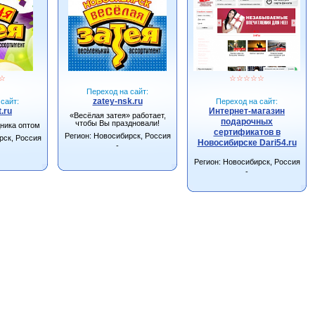
☆
☆
☆
☆
☆
☆
Переход на сайт:
zatey-nsk.ru
сайт:
Переход на сайт:
.ru
Интернет-магазин
«Весёлая затея» работает,
подарочных
чтобы Вы праздновали!
дника оптом
сертификатов в
Регион: Новосибирск, Россия
рск, Россия
Новосибирске Dari54.ru
-
Регион: Новосибирск, Россия
-