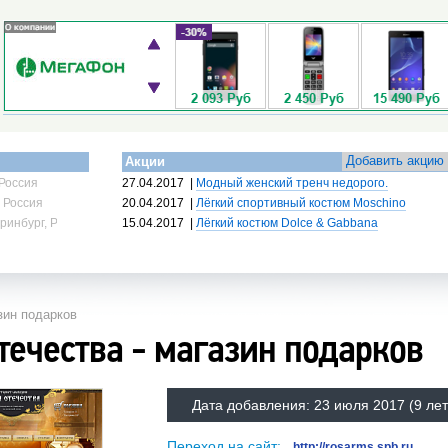
Добавить акцию
Акции
Россия
27.04.2017
|
Модный женский тренч недорого.
 Россия
20.04.2017
|
Лёгкий спортивный костюм Moschino
ринбург, Россия
15.04.2017
|
Лёгкий костюм Dolce & Gabbana
зин подарков
течества - магазин подарков
Дата добавления:
23 июля 2017
(9 лет
Переход на сайт:
http://rosarms.spb.ru