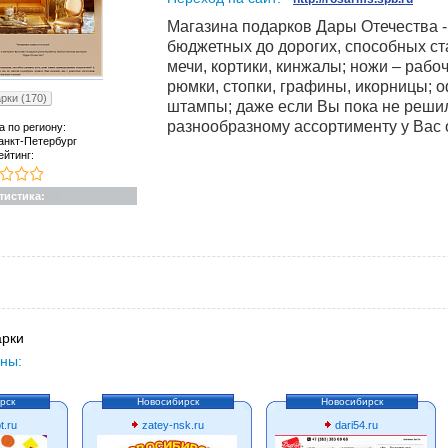
Магазина подарков Дары Отечества -
бюджетных до дорогих, способных ст
мечи, кортики, кинжалы; ножи – рабо
рюмки, стопки, графины, икорницы; 
рки (170)
штампы; даже если Вы пока не решили
разнообразному ассортименту у Вас 
а по региону:
анкт-Петербург
ейтинг:
тистика:
рки
ны:
рск
Новосибирск
Новосибирск
t.ru
zatey-nsk.ru
dari54.ru