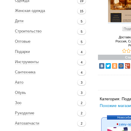
Одежда
19
Женская одежда
15
Дети
5
Пода
Строительство
5
Доставк
Россия, С
Оптовые
5
Р
Подарки
4
Ста
Инструменты
4
Сантехника
4
Авто
3
Обувь
3
Категория:
Пода
Зоо
2
Похожие магази
Рукоделие
2
Новосиби
Автозапчасти
2
zatey-op