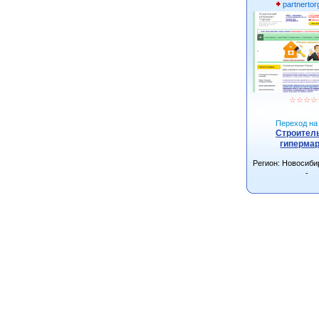
partnerto
☆
☆
☆
☆
Переход на 
Строител
гиперма
Регион: Новосиби
-