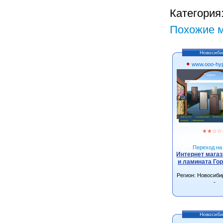
Категория
Похожие м
Новосиби
www.ooo-hyp
★
★
☆
☆
Переход на 
Интернет магаз
и ламината Го
Регион: Новосиби
-
Новосиби