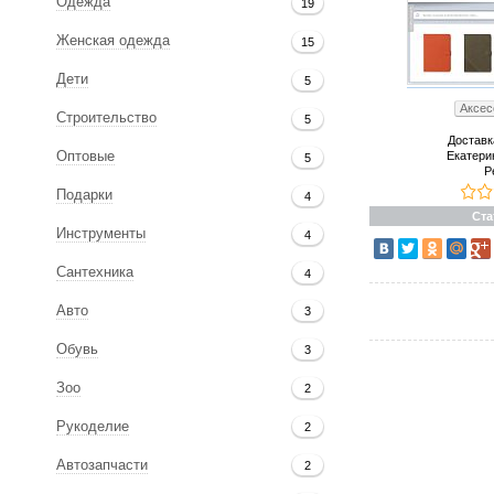
Одежда
19
Женская одежда
15
Дети
5
Аксес
Строительство
5
Доставк
Екатери
Оптовые
5
Р
Подарки
4
Ста
Инструменты
4
Сантехника
4
Авто
3
Обувь
3
Зоо
2
Рукоделие
2
Автозапчасти
2