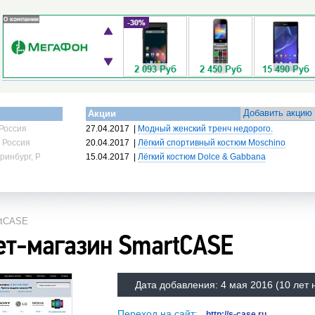
Добавить акцию
Акции
Россия
27.04.2017
|
Модный женский тренч недорого.
 Россия
20.04.2017
|
Лёгкий спортивный костюм Moschino
ринбург, Россия
15.04.2017
|
Лёгкий костюм Dolce & Gabbana
rtCASE
ет-магазин SmartCASE
Дата добавления:
4 мая 2016
(10 лет 
Переход на сайт:
http://s-case.ru