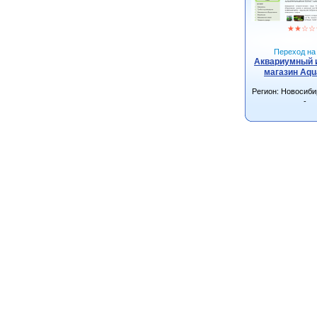
★
★
☆
☆
Переход на 
Аквариумный 
магазин Aqu
Регион: Новосиби
-