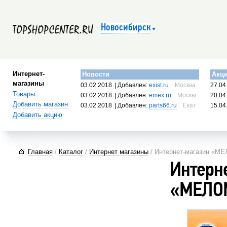
Новосибирск
Интернет-
Новости
Акц
магазины
03.02.2018
| Добавлен:
exist.ru
Москва, Россия
27.04
Товары
03.02.2018
| Добавлен:
emex.ru
Москва, Россия
20.04
Добавить магазин
03.02.2018
| Добавлен:
parts66.ru
Екатеринбург, 
15.04
Добавить акцию
Главная
/
Каталог
/
Интернет магазины
/ Интернет-магазин «М
Интерн
«МЕЛО