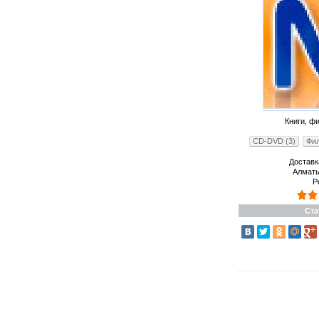
Книги, ф
CD-DVD (3)
Фил
Доставк
Алматы
Р
Ста