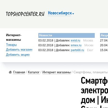
Новосибирск
Интернет-
Новости
Акц
магазины
03.02.2018
| Добавлен:
exist.ru
Москва, Россия
27.04
Товары
03.02.2018
| Добавлен:
emex.ru
Москва, Россия
20.04
Добавить магазин
03.02.2018
| Добавлен:
parts66.ru
Екатеринбург, 
15.04
Добавить акцию
Главная
/
Каталог
/
Интернет магазины
/ Смартфоны, планшеты и
Смартф
электро
дом | 