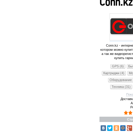
Conn.k
Conn.kz - интерн
котором можно купит
а так же видеорегис
купить гарн
GPS (6)
Быт
Картриджи (4)
Мо
Оборудование 
Техника (31)
смартфон
Доставк
телефоны Lenov0o 
А
Lenovo P780 (1
Р
Lenovo S920 (
Ста
куплю смартфон (1
смартфоны цены (1