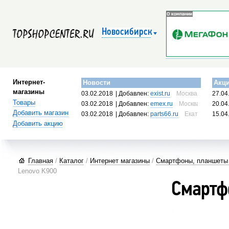
Новосибирск
Интернет-
Новости
Акц
магазины
03.02.2018
| Добавлен:
exist.ru
Москва, Россия
27.04
Товары
03.02.2018
| Добавлен:
emex.ru
Москва, Россия
20.04
Добавить магазин
03.02.2018
| Добавлен:
parts66.ru
Екатеринбург, 
15.04
Добавить акцию
Главная
/
Каталог
/
Интернет магазины
/
Смартфоны, планшеты и
Lenovo K900
Смартф