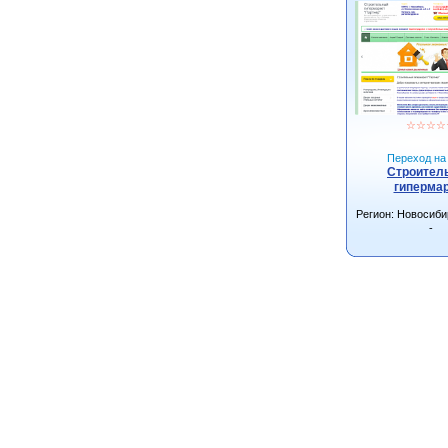
☆
☆
☆
☆
Переход на 
Строител
гиперма
Регион: Новосиби
-