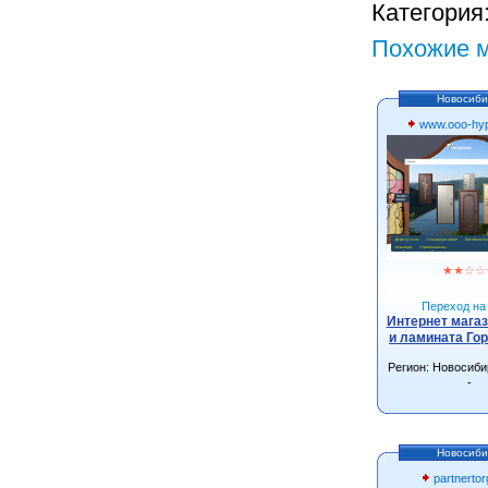
Категория
Похожие м
Новосиби
www.ooo-hyp
★
★
☆
☆
Переход на 
Интернет магаз
и ламината Го
Регион: Новосиби
-
Новосиби
partnerto