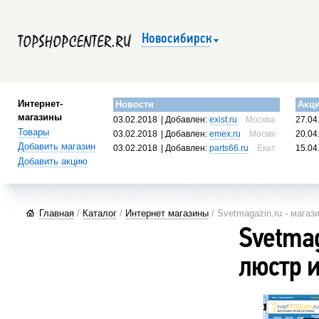
Новосибирск
Интернет-
Новости
Акц
магазины
03.02.2018
| Добавлен:
exist.ru
Москва, Россия
27.04
Товары
03.02.2018
| Добавлен:
emex.ru
Москва, Россия
20.04
Добавить магазин
03.02.2018
| Добавлен:
parts66.ru
Екатеринбург, 
15.04
Добавить акцию
Главная
/
Каталог
/
Интернет магазины
/ Svetmagazin.ru - магаз
Svetmag
люстр 