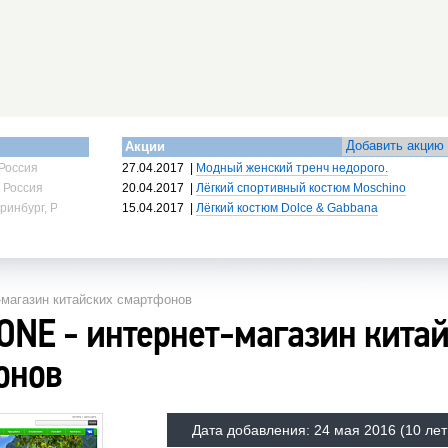
Добавить акцию
Акции
Россия
27.04.2017
|
Модный женский тренч недорого.
 Россия
20.04.2017
|
Лёгкий спортивный костюм Moschino
ринбург, Россия
15.04.2017
|
Лёгкий костюм Dolce & Gabbana
-магазин китайских смартфонов
ONE - интернет-магазин кита
онов
Дата добавления:
24 мая 2016
(10 лет