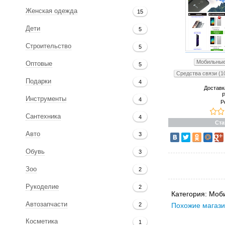
Женская одежда
15
Дети
5
Строительство
5
Мобильные
Оптовые
5
Средства связи (1
Подарки
4
Доставк
Р
Инструменты
4
Р
Сантехника
4
Ста
Авто
3
Обувь
3
Зоо
2
Рукоделие
2
Категория:
Моб
Автозапчасти
Похожие магази
2
Косметика
1