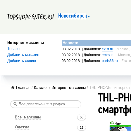
Новосибирск
Интернет-магазины
Новости
Товары
03.02.2018
| Добавлен:
exist.ru
Москва, 
Добавить магазин
03.02.2018
| Добавлен:
emex.ru
Москва,
Добавить акцию
03.02.2018
| Добавлен:
parts66.ru
Екате
Главная
/
Каталог
/
Интернет магазины
/ THL-PHONE - интернет
THL-PH
смартф
Все магазины
55
Одежда
19