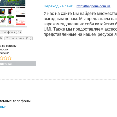
Переход на сайт:
http://thl-phone.com.ua
У нас на сайте Вы найдёте множест
выгодным ценам. Мы предлагаем на
зарекомендовавших себя китайских бр
UMI. Также мы предоставляем аксес
 телефоны (51)
представленные на нашем ресурсе я
0)
Сотовая связь (10)
а по региону:
оссия
ейтинг:
тистика:
ильные телефоны
ны: