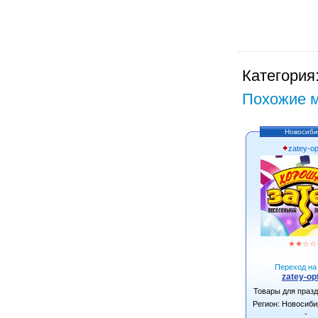
Категория
Похожие м
Новосиби
zatey-op
★
★
☆
☆
Переход на 
zatey-opt
Товары для праз
Регион: Новосиби
-