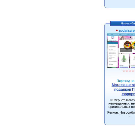
Новосиби
podarisurpr
☆
☆
☆
☆
Переход на 
Магазин не
подарков 
сюрпри
Интернет-мага
неожиданных, н
оригинальных по
взрослых и д
Регион: Новосиби
Новосибирске с д
всей Росс
-