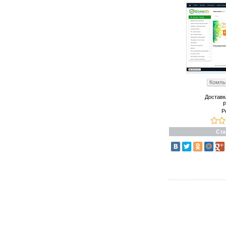
Компь
Доставк
Р
Р
Ста