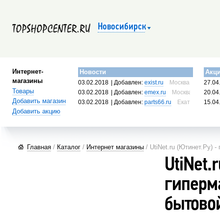
Новосибирск
Интернет-
Новости
Акц
магазины
03.02.2018
| Добавлен:
exist.ru
Москва, Россия
27.04
Товары
03.02.2018
| Добавлен:
emex.ru
Москва, Россия
20.04
Добавить магазин
03.02.2018
| Добавлен:
parts66.ru
Екатеринбург, 
15.04
Добавить акцию
Главная
/
Каталог
/
Интернет магазины
/ UtiNet.ru (Ютинет.Ру) 
UtiNet.
гиперм
бытово