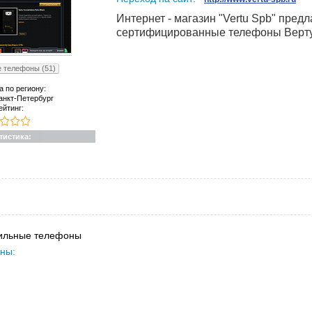
Интернет - магазин "Vertu Spb" пр
сертифицированные телефоны Верту
 телефоны (51)
а по региону:
анкт-Петербург
ейтинг:
тистика:
ильные телефоны
ны: