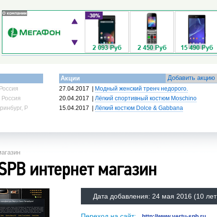
Добавить акцию
Акции
Россия
27.04.2017
|
Модный женский тренч недорого.
 Россия
20.04.2017
|
Лёгкий спортивный костюм Moschino
ринбург, Россия
15.04.2017
|
Лёгкий костюм Dolce & Gabbana
агазин
SPB интернет магазин
Дата добавления:
24 мая 2016
(10 лет
Переход на сайт:
http://www.vertu-spb.ru