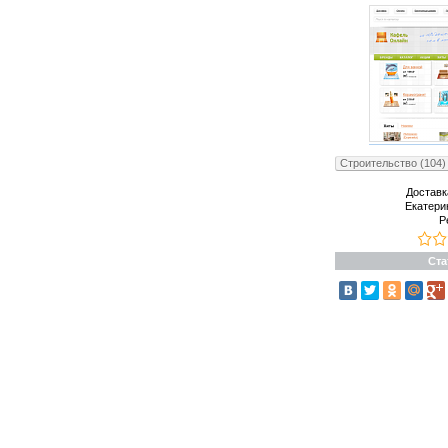
Строительство (104)
Доставк
Екатери
Р
Ста