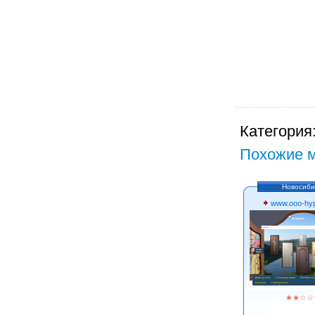
Категория
Похожие м
Новосиби
www.ooo-hyp
★
★
☆
☆